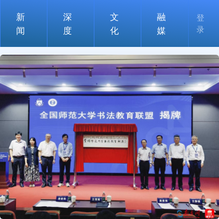
新
深
文
融
登
录
闻
度
化
媒