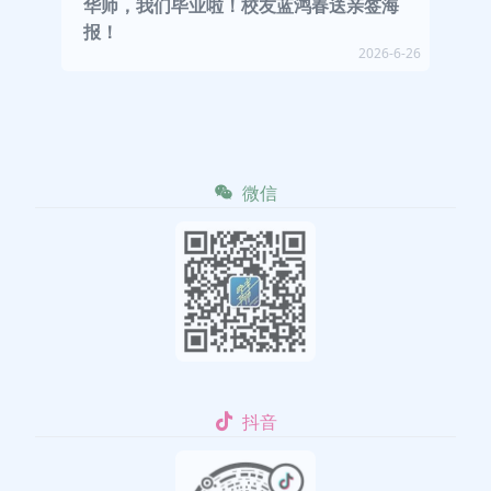
华师，我们毕业啦！校友蓝鸿春送亲签海
报！
2026-6-26
微信
抖音