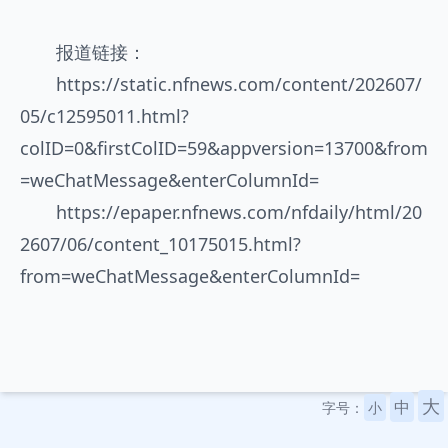
报道链接：
https://static.nfnews.com/content/202607/
05/c12595011.html?
colID=0&firstColID=59&appversion=13700&from
=weChatMessage&enterColumnId=
https://epaper.nfnews.com/nfdaily/html/20
2607/06/content_10175015.html?
from=weChatMessage&enterColumnId=
大
中
字号：
小