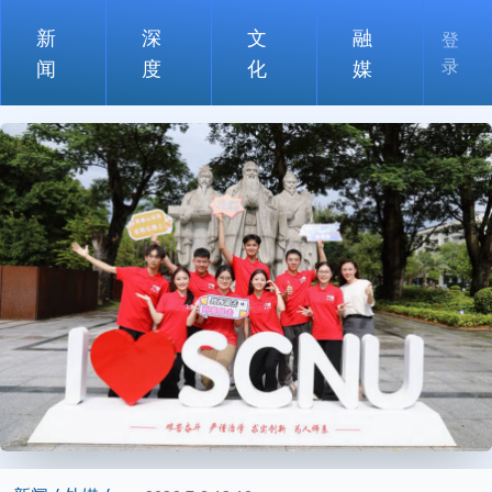
新
深
文
融
登
录
闻
度
化
媒