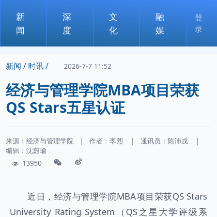
新
深
文
融
登
录
闻
度
化
媒
新闻 /
时讯 /
2026-7-7 11:52
经济与管理学院MBA项目荣获
QS Stars五星认证
来源：经济与管理学院
|
作者：
李熙
|
通讯员：
陈沛戎
|
编辑：沈蔚瑜
13950
近日，经济与管理学院MBA项目荣获QS Stars
University Rating System（QS之星大学评级系