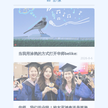
当我用涂鸦的方式打开华师belike:
2026-8-6
华师，我们毕业啦！校友蓝鸿春送亲签海