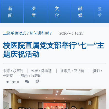
新
深
文
融
登
录
闻
度
化
媒
二级单位动态 /
新闻进行时 /
2026-7-6 16:25
校医院直属党支部举行“七一”主
题庆祝活动
来源：校医院
|
作者：
陈淑慧
|
通讯员：
郑洁茵
|
摄影：
校医院
|
编辑：沈蔚瑜
2810