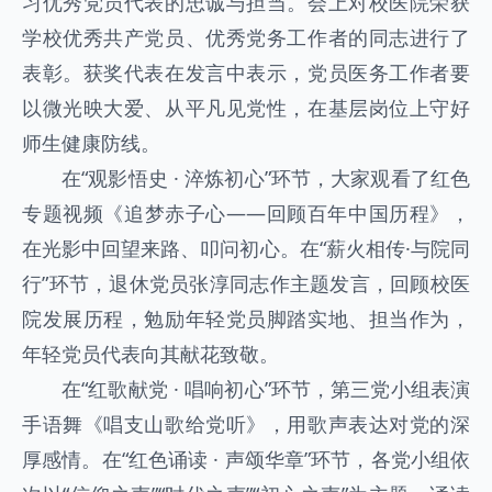
习优秀党员代表的忠诚与担当。会上对校医院荣获
学校优秀共产党员、优秀党务工作者的同志进行了
表彰。获奖代表在发言中表示，党员医务工作者要
以微光映大爱、从平凡见党性，在基层岗位上守好
师生健康防线。
在“观影悟史 · 淬炼初心”环节，大家观看了红色
专题视频《追梦赤子心——回顾百年中国历程》，
在光影中回望来路、叩问初心。在“薪火相传·与院同
行”环节，退休党员张淳同志作主题发言，回顾校医
院发展历程，勉励年轻党员脚踏实地、担当作为，
年轻党员代表向其献花致敬。
在“红歌献党 · 唱响初心”环节，第三党小组表演
手语舞《唱支山歌给党听》，用歌声表达对党的深
厚感情。在“红色诵读 · 声颂华章”环节，各党小组依