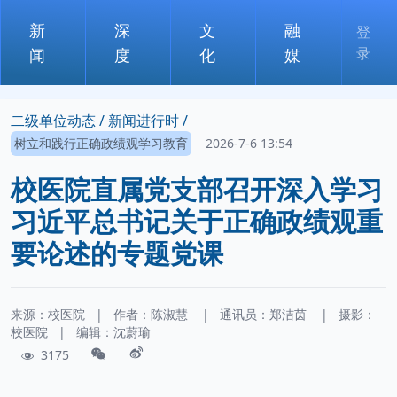
新
深
文
融
登
录
闻
度
化
媒
二级单位动态 /
新闻进行时 /
树立和践行正确政绩观学习教育
2026-7-6 13:54
校医院直属党支部召开深入学习
习近平总书记关于正确政绩观重
要论述的专题党课
来源：校医院
|
作者：
陈淑慧
|
通讯员：
郑洁茵
|
摄影：
校医院
|
编辑：沈蔚瑜
3175