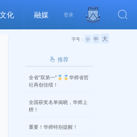
文化
融媒
登录
大
中
字号：
小
推荐
全省“双第一”🥇🥇华师省哲
社再创佳绩！
全国获奖名单揭晓，华师上
榜！
重要！华师特别提醒！