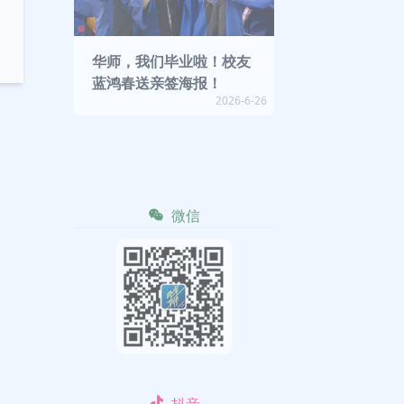
华师，我们毕业啦！校友
蓝鸿春送亲签海报！
2026-6-26
微信