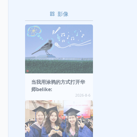
影像
当我用涂鸦的方式打开华
师belike:
2026-8-6