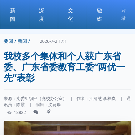
新
深
文
融
登
录
闻
度
化
媒
要闻 /
新闻 /
2026-7-2 17:1
我校多个集体和个人获广东省
委、广东省委教育工委“两优一
先”表彰
来源：党委组织部（党校办公室）
|
作者：
江涌芝
李梓岚
|
通
讯员：
陈霞
|
编辑：沈蔚瑜
18822