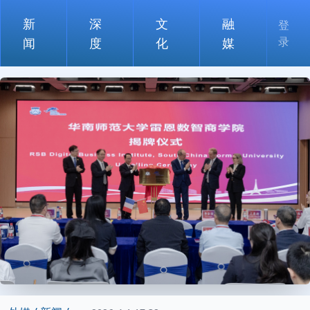
新
深
文
融
登
录
闻
度
化
媒