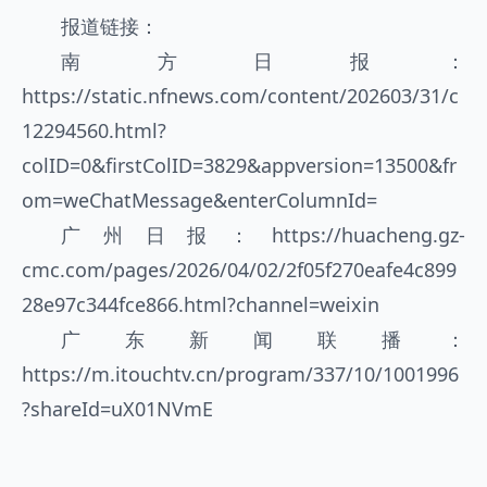
报道链接：
南方日报：
https://static.nfnews.com/content/202603/31/c
12294560.html?
colID=0&firstColID=3829&appversion=13500&fr
om=weChatMessage&enterColumnId=
广州日报：https://huacheng.gz-
cmc.com/pages/2026/04/02/2f05f270eafe4c899
28e97c344fce866.html?channel=weixin
广东新闻联播：
https://m.itouchtv.cn/program/337/10/1001996
?shareId=uX01NVmE