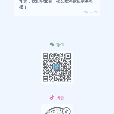
华师，我们毕业啦！校友蓝鸿春送亲签海
报！
2026-6-26
微信
抖音