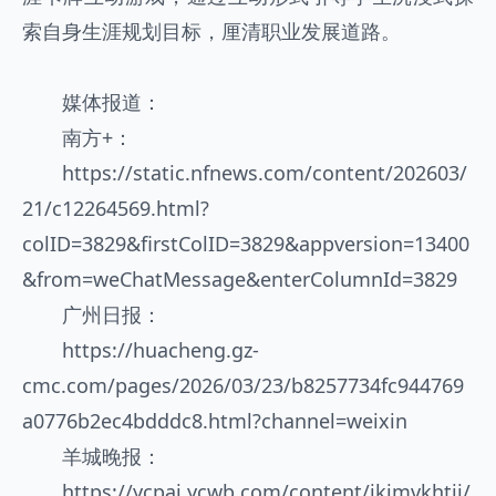
索自身生涯规划目标，厘清职业发展道路。
媒体报道：
南方+：
https://static.nfnews.com/content/202603/
21/c12264569.html?
colID=3829&firstColID=3829&appversion=13400
&from=weChatMessage&enterColumnId=3829
广州日报：
https://huacheng.gz-
cmc.com/pages/2026/03/23/b8257734fc944769
a0776b2ec4bdddc8.html?channel=weixin
羊城晚报：
https://ycpai.ycwb.com/content/ikimvkhtii/