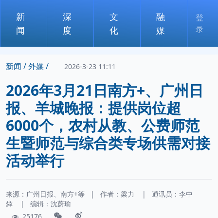
新
深
文
融
登
录
闻
度
化
媒
新闻 /
外媒 /
2026-3-23 11:11
2026年3月21日南方+、广州日
报、羊城晚报：提供岗位超
6000个，农村从教、公费师范
生暨师范与综合类专场供需对接
活动举行
来源：广州日报、南方+等
|
作者：
梁力
|
通讯员：
李中
粦
|
编辑：沈蔚瑜
25176