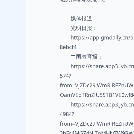
媒体报道：
光明日报：
https://app.gmdaily.cn
8ebcf4
中国教育报：
https://share.app3.jyb.
574?
from=VjZDc29lWmRlREZnUW
OamVEdTRnZlU5S1B1VE0wR
https://share.app3.jyb
4984?
from=VjZDc29lWmRlREZnU
3bFc4MGZ4NlZoMHJyZW9B