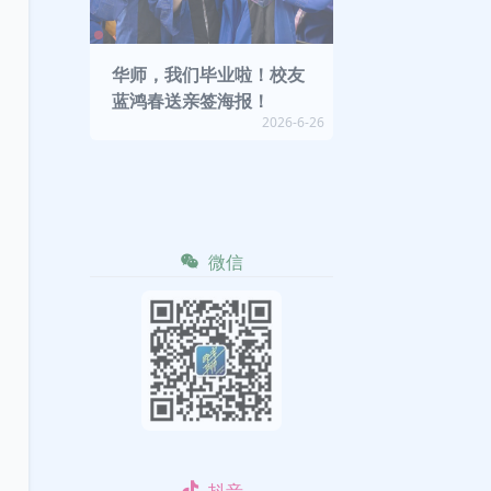
华师，我们毕业啦！校友
蓝鸿春送亲签海报！
2026-6-26
微信