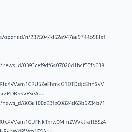
/as/opened/n/2875044d52a947aa9744b58faf
cn/news_d/0393cef9df6407020d1bcf55fd038
RtcXVVam1CRU5ZeFhmcG1DTDdjcEhnSVV
kxZRDBSSVFSeA==
.cn/news_d/803a100e23fe60824d63b6234b71
WRtcXVVam1CUFNkTmw0MmZWVktia1I5SzA
WHRybWdPWm1ESA==