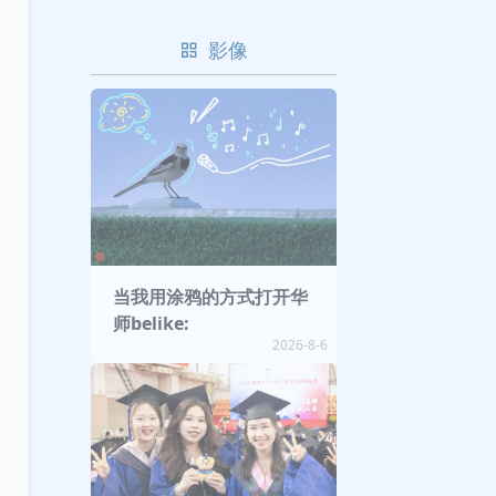
影像
当我用涂鸦的方式打开华
师belike:
2026-8-6