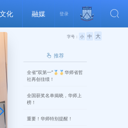
文化
融媒
登录
大
中
字号：
小
推荐
全省“双第一”🥇🥇华师省哲
社再创佳绩！
全国获奖名单揭晓，华师上
榜！
重要！华师特别提醒！