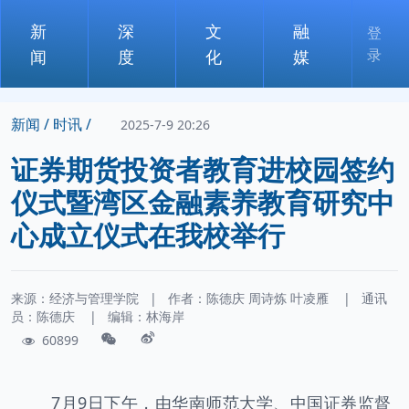
新
深
文
融
登
录
闻
度
化
媒
新闻 /
时讯 /
2025-7-9 20:26
证券期货投资者教育进校园签约
仪式暨湾区金融素养教育研究中
心成立仪式在我校举行
来源：经济与管理学院
|
作者：
陈德庆
周诗炼
叶凌雁
|
通讯
员：
陈德庆
|
编辑：林海岸
60899
7月9日下午，由华南师范大学、中国证券监督