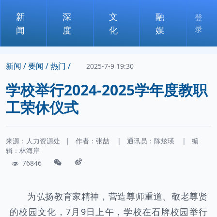
新
深
文
融
登
录
闻
度
化
媒
新闻 /
要闻 /
热门 /
2025-7-9 19:30
学校举行2024-2025学年度教职
工荣休仪式
来源：人力资源处
|
作者：
张喆
|
通讯员：
陈炫瑛
|
编
辑：林海岸
76846
为弘扬教育家精神，营造尊师重道、敬老尊贤
的校园文化，7月9日上午，学校在石牌校园举行